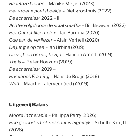
Radeloze helden
– Maaike Meijer (2023)
Het groene poetsboekje
– Diet groothuis (2022)
De scharrelaar
2022 – II
Achtervolgd door de staatsmaffia
– Bill Browder (2022)
Het Churchillcomplex
– Ian Buruma (2020)
Ode aan de verliezer
– Alain Verheij (2020)
De jungle op zee
– Ian Urbina (2019)
De vrijheid om vrij te zijn
– Hannah Arendt (2019)
Thuis
– Pieter Hoexum (2019)
De scharrelaar
2019 – I
Handboek Framing
– Hans de Bruijn (2019)
Wolf
– Maartje Laterveer (red.) (2019)
Uitgeverij Balans
Moord in therapie
– Philippa Perry (2026)
Hoe gezond is het ziekenhuis eigenlijk
– Schelto Kruijff
(2026)