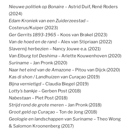
Nieuwe politiek op Bonaire
– Astrid Duif, René Roders
(2024)
Edam Kroniek van een Zuiderzeestad
–
Costerus/Kuiper (2023)
Ger Gerrits 1893-1965
– Koos van Brakel (2023)
Van de hoed en de rand
– Alex van Stipriaan (2022)
Slavernij herbezien
– Nancy Jouwe e.a. (2021)
Van Elburg tot Deshima
– Arlette Kouwenhoven (2020)
Suriname
– Jan Pronk (2020)
Naar het eind van de Amazone
– Pitou van Dijck (2020)
Kas di shon / Landhuizen van Curaçao
(2019)
Bijna vernietigd
– Claudia Biegel (2019)
Lotty’s bankje
– Gerben Post (2018)
Nabestaan
– Piet Post (2018)
Strijd rond de grote meren
– Jan Pronk (2018)
Groot geld op Curaçao
– Ton de Jong (2018)
Geologie en landschappen van Suriname –
Theo Wong
& Salomon Kroonenberg (2017)