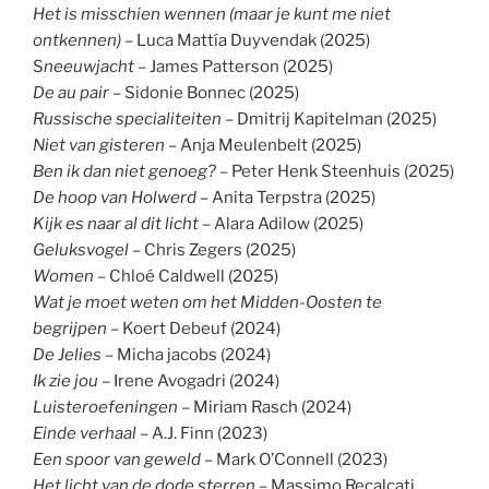
Het is misschien wennen (maar je kunt me niet
ontkennen)
– Luca Mattía Duyvendak (2025)
S
neeuwjacht
– James Patterson (2025)
De au pair
– Sidonie Bonnec (2025)
Russische specialiteiten
– Dmitrij Kapitelman (2025)
Niet van gisteren
– Anja Meulenbelt (2025)
Ben ik dan niet genoeg?
– Peter Henk Steenhuis (2025)
De hoop van Holwerd
– Anita Terpstra (2025)
Kijk es naar al dit licht
– Alara Adilow (2025)
Geluksvogel
– Chris Zegers (2025)
Women
– Chloé Caldwell (2025)
Wat je moet weten om het Midden-Oosten te
begrijpen
– Koert Debeuf (2024)
De Jelies
– Micha jacobs (2024)
Ik zie jou
– Irene Avogadri (2024)
Luisteroefeningen
– Miriam Rasch (2024)
Einde verhaal
– A.J. Finn (2023)
Een spoor van geweld
– Mark O’Connell (2023)
Het licht van de dode sterren
– Massimo Recalcati