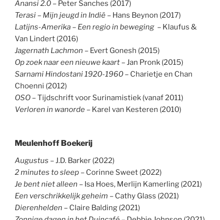
Anansi 2.0 –
Peter Sanches (2017)
Terasi – Mijn jeugd in Indië
– Hans Beynon (2017)
Latijns-Amerika – Een regio in beweging
– Klaufus &
Van Lindert (2016)
Jagernath Lachmon
– Evert Gonesh (2015)
Op zoek naar een nieuwe kaart
– Jan Pronk (2015)
Sarnami Hindostani 1920-1960
– Charietje en Chan
Choenni (2012)
OSO
– Tijdschrift voor Surinamistiek (vanaf 2011)
Verloren in wanorde –
Karel van Kesteren (2010)
Meulenhoff Boekerij
Augustus
– J.D. Barker (2022)
2 minutes to sleep
– Corinne Sweet (2022)
Je bent niet alleen
– Isa Hoes, Merlijn Kamerling (2021)
Een verschrikkelijk geheim
– Cathy Glass (2021)
Dierenhelden
– Claire Balding (2021)
Zonnige dagen in het Duincafé
– Debbie Johnson (2021)