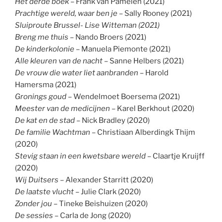
Het derde boek
– Frank van Pamelen (2021)
Prachtige wereld, waar ben je
– Sally Rooney (2021)
Sluiproute Brussel- Lise Witteman (2021)
Breng me thuis
– Nando Broers (2021)
De kinderkolonie
– Manuela Piemonte (2021)
Alle kleuren van de nacht
– Sanne Helbers (2021)
De vrouw die water liet aanbranden
– Harold
Hamersma (2021)
Gronings goud
– Wendelmoet Boersema (2021)
Meester van de medicijnen
– Karel Berkhout (2020)
De kat en de stad
– Nick Bradley (2020)
De familie Wachtman
– Christiaan Alberdingk Thijm
(2020)
Stevig staan in een kwetsbare wereld
– Claartje Kruijff
(2020)
Wij Duitsers
– Alexander Starritt (2020)
De laatste vlucht
– Julie Clark (2020)
Zonder jou
– Tineke Beishuizen (2020)
De sessies
– Carla de Jong (2020)