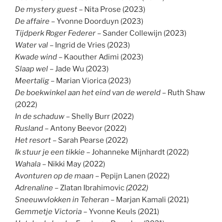
De mystery guest
– Nita Prose (2023)
De affaire
– Yvonne Doorduyn (2023)
Tijdperk Roger Federer
– Sander Collewijn (2023)
Water val
– Ingrid de Vries (2023)
Kwade wind
– Kaouther Adimi (2023)
Slaap wel
– Jade Wu (2023)
Meertalig
– Marian Viorica (2023)
De boekwinkel aan het eind van de wereld
– Ruth Shaw
(2022)
In de schaduw
– Shelly Burr (2022)
Rusland
– Antony Beevor (2022)
Het resort
– Sarah Pearse (2022)
Ik stuur je een tikkie
– Johanneke Mijnhardt (2022)
Wahala
– Nikki May (2022)
Avonturen op de maan
– Pepijn Lanen (2022)
Adrenaline –
Zlatan Ibrahimovic
(2022)
Sneeuwvlokken in Teheran
– Marjan Kamali (2021)
Gemmetje Victoria
– Yvonne Keuls (2021)