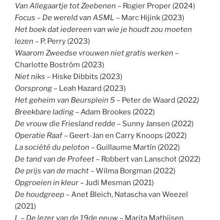
Van Allegaartje tot Zeebenen
– Rogier Proper (2024)
Focus – De wereld van ASML
– Marc Hijink (2023)
Het boek dat iedereen van wie je houdt zou moeten
lezen
– P. Perry (2023)
Waarom Zweedse vrouwen niet gratis werken
–
Charlotte Boström (2023)
Niet niks
– Hiske Dibbits (2023)
Oorsprong
– Leah Hazard (2023)
Het geheim van Beursplein 5
– Peter de Waard (2022
)
Breekbare lading
– Adam Brookes (2022)
De vrouw die Friesland redde
– Sunny Jansen (2022)
Operatie Raaf
– Geert-Jan en Carry Knoops (2022)
La société du peloton –
Guillaume Martín (2022)
De tand van de Profeet
– Robbert van Lanschot (2022)
De prijs van de macht
– Wilma Borgman (2022)
Opgroeien in kleur
– Judi Mesman (2021)
De houdgreep
– Anet Bleich, Natascha van Weezel
(2021)
L – De lezer van de 19de eeuw
– Marita Mathijsen