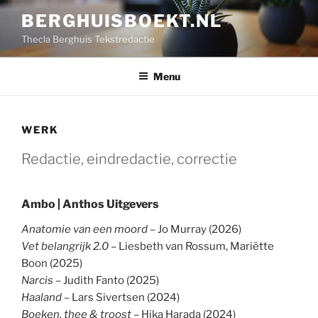
Ga
BERGHUISBOEKT.NL
naar
Thecla Berghuis Tekstredactie
de
inhoud
Menu
WERK
Redactie, eindredactie, correctie
Ambo | Anthos Uitgevers
Anatomie van een moord
– Jo Murray (2026)
Vet belangrijk 2.0
– Liesbeth van Rossum, Mariëtte
Boon (2025)
Narcis
– Judith Fanto (2025)
Haaland
– Lars Sivertsen (2024)
Boeken, thee & troost
– Hika Harada (2024)