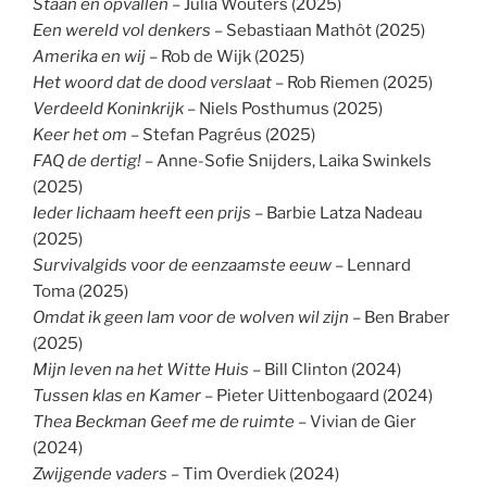
Staan en opvallen
– Julia Wouters (2025)
Een wereld vol denkers
– Sebastiaan Mathôt (2025)
Amerika en wij
– Rob de Wijk (2025)
Het woord dat de dood verslaat
– Rob Riemen (2025)
Verdeeld Koninkrijk
– Niels Posthumus (2025)
Keer het om
– Stefan Pagréus (2025)
FAQ de dertig!
– Anne-Sofie Snijders, Laika Swinkels
(2025)
Ieder lichaam heeft een prijs
– Barbie Latza Nadeau
(2025)
Survivalgids voor de eenzaamste eeuw
– Lennard
Toma (2025)
Omdat ik geen lam voor de wolven wil zijn
– Ben Braber
(2025)
Mijn leven na het Witte Huis
– Bill Clinton (2024)
Tussen klas en Kamer
– Pieter Uittenbogaard (2024)
Thea Beckman Geef me de ruimte
– Vivian de Gier
(2024)
Zwijgende vaders
– Tim Overdiek (2024)