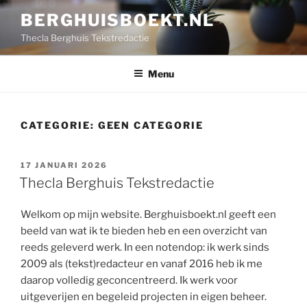
Ga
BERGHUISBOEKT.NL
naar
Thecla Berghuis Tekstredactie
de
inhoud
Menu
CATEGORIE:
GEEN CATEGORIE
GEPLAATST
17 JANUARI 2026
OP
Thecla Berghuis Tekstredactie
Welkom op mijn website. Berghuisboekt.nl geeft een
beeld van wat ik te bieden heb en een overzicht van
reeds geleverd werk. In een notendop: ik werk sinds
2009 als (tekst)redacteur en vanaf 2016 heb ik me
daarop volledig geconcentreerd. Ik werk voor
uitgeverijen en begeleid projecten in eigen beheer.